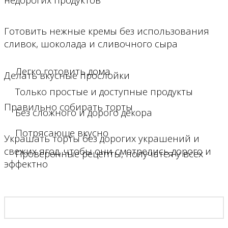
Готовить нежные кремы без использования
сливок, шоколада и сливочного сыра
Легко готовить дома
Делать вкусные прослойки
Только простые и доступные продукты
Правильно собирать торты
Без сложного и дорого декора
Потрясающе вкусно
Украшать торты без дорогих украшений и
свежих ягод, чтобы они смотрелись дорого и
Проверенные рецепты, получатся у всех
эффектно