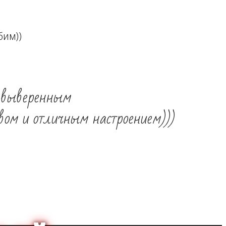
бим))
и выверенным
вом и отличным настроением)))