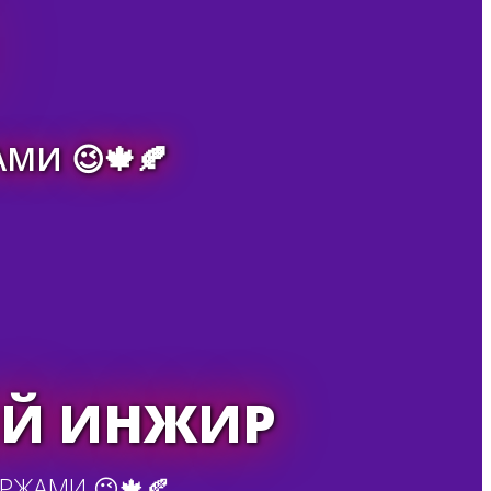
МИ 😉🍁🍂
ЫЙ ИНЖИР
ОРЖАМИ 😉🍁🍂