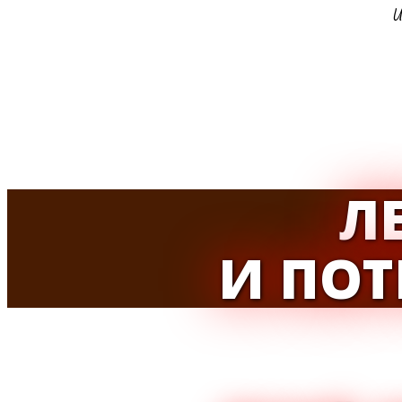
Л
И ПО