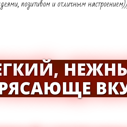
идеями, позитивом и отличным настроением))
ЕГКИЙ, НЕЖН
ТРЯСАЮЩЕ ВК