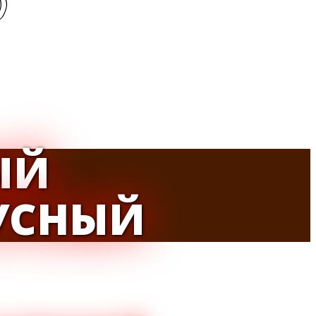
)
ЫЙ
УСНЫЙ