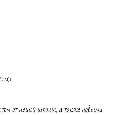
бим))
птом от нашей школы, а также новыми