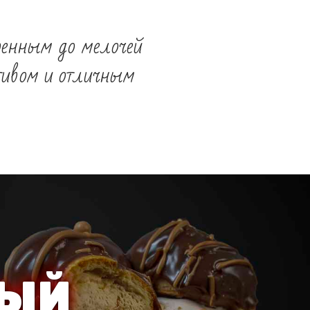
ренным до мелочей
тивом и отличным
НЫЙ