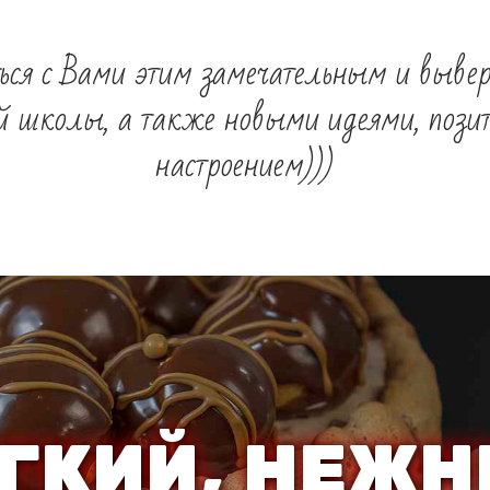
ся с Вами этим замечательным и выве
ей школы, а также новыми идеями, пози
настроением)))
ГКИЙ, НЕЖ