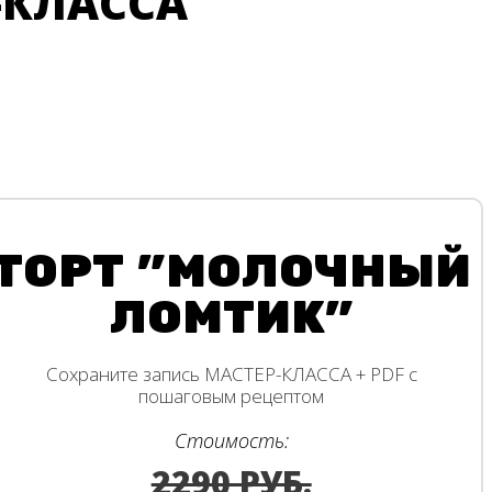
-КЛАССА
ТОРТ "МОЛОЧНЫЙ
ЛОМТИК"
Сохраните запись МАСТЕР-КЛАССА + PDF с
пошаговым рецептом
Стоимость:
2290 РУБ.