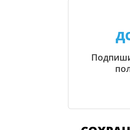
Д
Подпиши
по