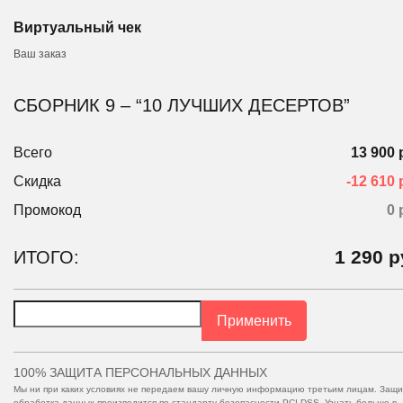
Виртуальный чек
Ваш заказ
СБОРНИК 9 – “10 ЛУЧШИХ ДЕСЕРТОВ”
Всего
13 900 
Скидка
-12 610 
Промокод
0
1 290
р
ИТОГО:
Применить
100% ЗАЩИТА ПЕРСОНАЛЬНЫХ ДАННЫХ
Мы ни при каких условиях не передаем вашу личную информацию третьим лицам. Защи
обработка данных производится по стандарту безопасности PCI DSS. Узнать больше в