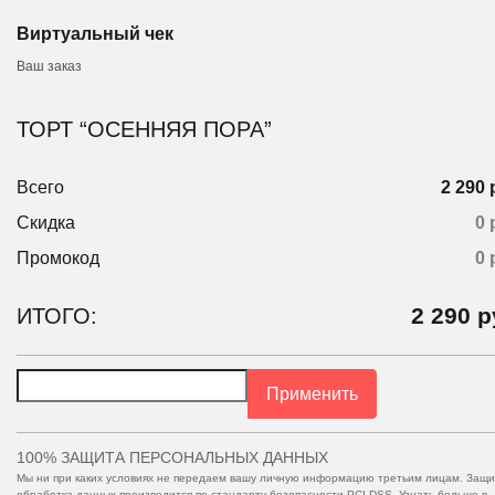
Виртуальный чек
Ваш заказ
ТОРТ “ОСЕННЯЯ ПОРА”
Всего
2 290 
Скидка
0 
Промокод
0
2 290
р
ИТОГО:
Применить
100% ЗАЩИТА ПЕРСОНАЛЬНЫХ ДАННЫХ
Мы ни при каких условиях не передаем вашу личную информацию третьим лицам. Защи
обработка данных производится по стандарту безопасности PCI DSS. Узнать больше в