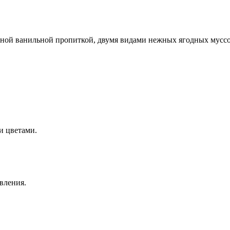
ой ванильной пропиткой, двумя видами нежных ягодных муссо
и цветами.
вления.