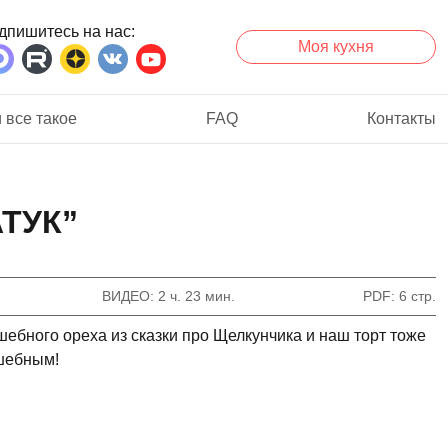
дпишитесь на нас
Моя кухня
 все такое
FAQ
Контакты
АТУК”
ВИДЕО
2 ч. 23 мин.
PDF
6 стр.
лшебного ореха из сказки про Щелкунчика и наш торт тоже
шебным!