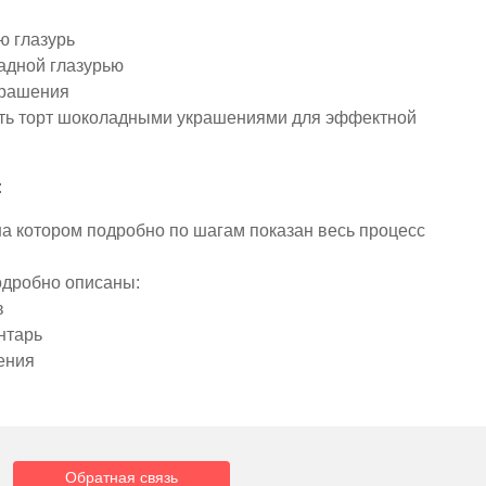
 глазурь
адной глазурью
крашения
ить
торт шоколадными украшениями для эффектной
:
на котором подробно по шагам показан весь процесс
одробно описаны:
в
нтарь
ения
Обратная связь