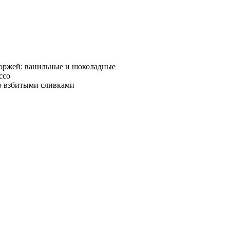
коржей: ванильные и шоколадные
ссо
о взбитыми сливками