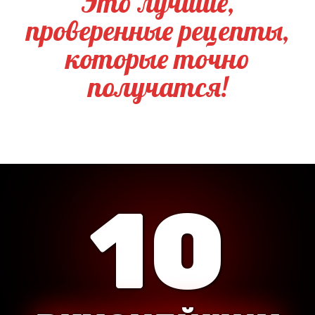
Это лучшие,
проверенные рецепты,
которые точно
получатся!
10