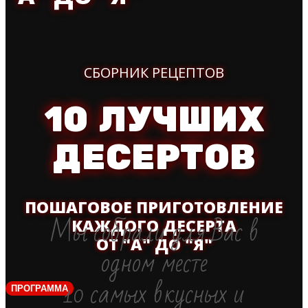
ПРОГРАММА
СБОРНИК РЕЦЕПТОВ
10 ЛУЧШИХ
ДЕСЕРТОВ
ПОШАГОВОЕ ПРИГОТОВЛЕНИЕ
Мы собрали для Вас в
КАЖДОГО ДЕСЕРТА
ОТ "А" ДО "Я"
одном месте
10 самых вкусных и
ПРОГРАММА