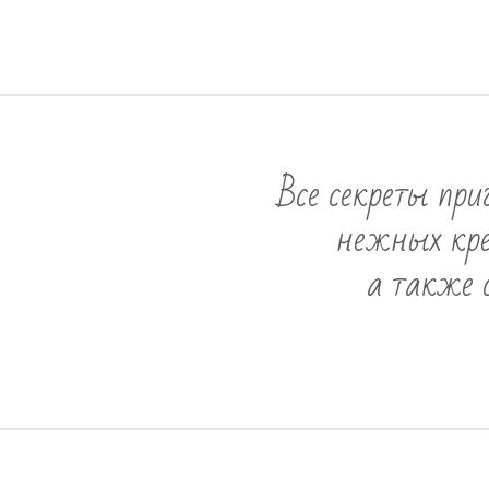
Все секреты при
нежных кре
а также 