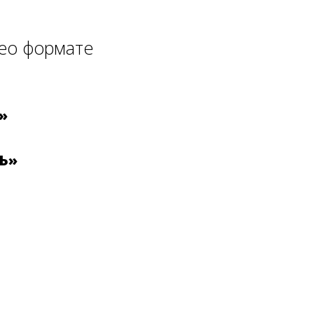
део формате
»
Ь»