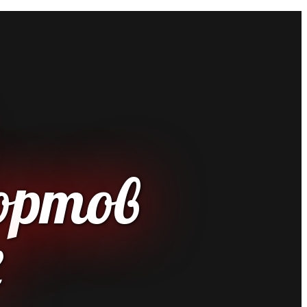
ортов
х