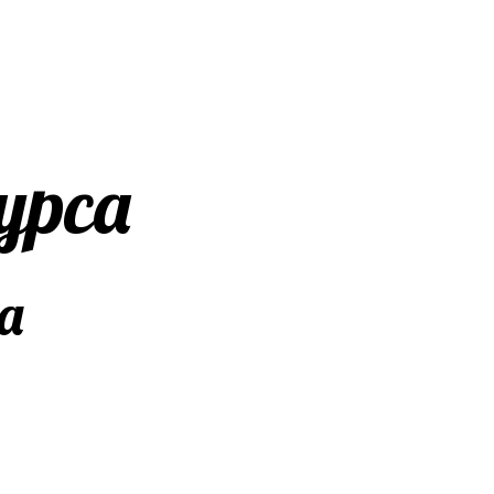
урса
а