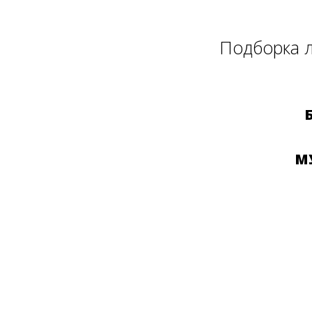
Подборка л
М