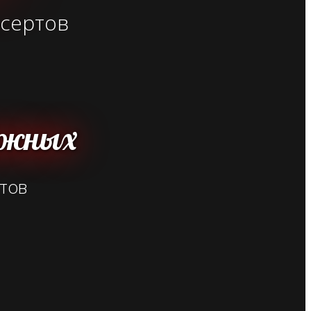
есертов
рожных
ртов