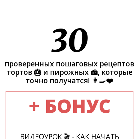
30
проверенных пошаговых рецептов
тортов 🎂 и пирожных 🍰, которые
точно получатся! 👩‍🍳❤️
+ БОНУС
ВИДЕОУРОК 🎬 - КАК НАЧАТЬ