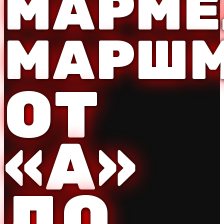
МАРМЕ
МАРШ
ОТ
«А»
ДО