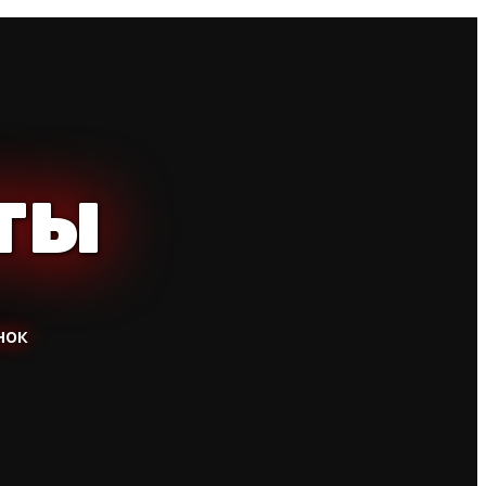
ТЫ
нок