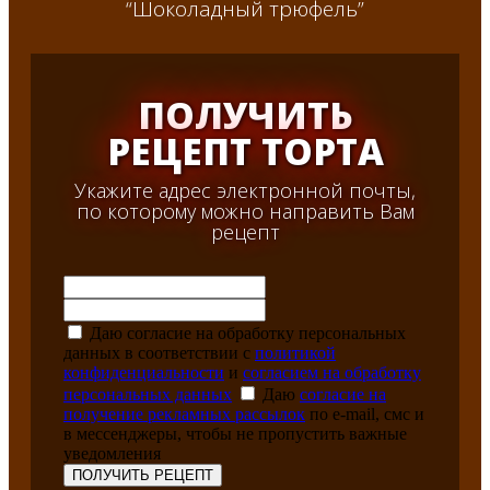
“Шоколадный трюфель”
ПОЛУЧИТЬ
РЕЦЕПТ ТОРТА
Укажите адрес электронной почты,
по которому можно направить Вам
рецепт
Даю согласие на обработку персональных
данных в соответствии с
политикой
конфиденциальности
и
согласием на обработку
персональных данных
Даю
согласие на
получение рекламных рассылок
по e-mail, смс и
в мессенджеры, чтобы не пропустить важные
уведомления
ПОЛУЧИТЬ РЕЦЕПТ