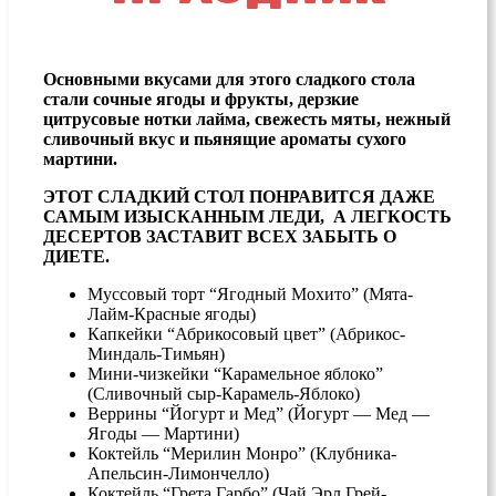
Основными вкусами для этого сладкого стола
стали сочные ягоды и фрукты, дерзкие
цитрусовые нотки лайма, свежесть мяты, нежный
сливочный вкус и пьянящие ароматы сухого
мартини.
ЭТОТ СЛАДКИЙ СТОЛ ПОНРАВИТСЯ ДАЖЕ
САМЫМ ИЗЫСКАННЫМ ЛЕДИ, А ЛЕГКОСТЬ
ДЕСЕРТОВ ЗАСТАВИТ ВСЕХ ЗАБЫТЬ О
ДИЕТЕ.
Муссовый торт “Ягодный Мохито” (Мята-
Лайм-Красные ягоды)
Капкейки “Абрикосовый цвет” (Абрикос-
Миндаль-Тимьян)
Мини-чизкейки “Карамельное яблоко”
(Сливочный сыр-Карамель-Яблоко)
Веррины “Йогурт и Мед” (Йогурт — Мед —
Ягоды — Мартини)
Коктейль “Мерилин Монро” (Клубника-
Апельсин-Лимончелло)
Коктейль “Грета Гарбо” (Чай Эрл Грей-