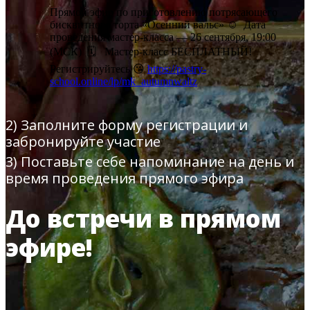
Прямой эфир по приготовлению потрясающего
бисквитного торта «Осенний вальс»
☺️
Дата
проведения мастер-класса — 26 сентября, 19:00
(МСК)
🗓️
Мастер-класс БЕСПЛАТНЫЙ!
Регистрируйтесь
😘
https://pastry-
school.online/lp/mk_autumnwaltz
2) Заполните форму регистрации и
забронируйте участие
3) Поставьте себе напоминание на день и
время проведения прямого эфира
До встречи в прямом
эфире!