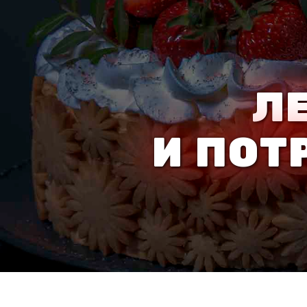
Л
И ПОТ