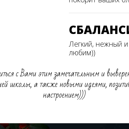
СБАЛАН
Легкий, нежный и 
любим))
ться с Вами этим замечательным и вывере
шей школы, а также новыми идеями, позит
настроением)))