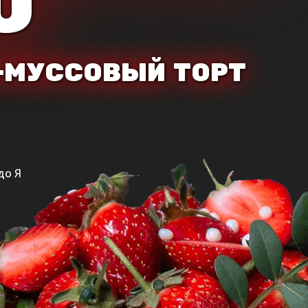
О
-МУССОВЫЙ ТОРТ
до Я