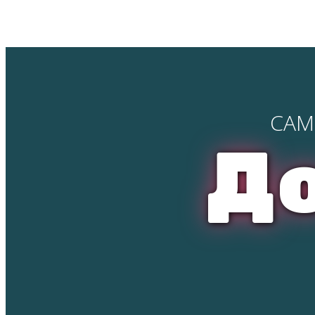
САМ
До