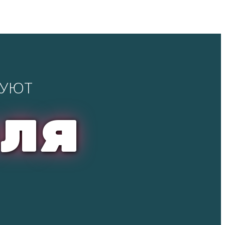
ВУЮТ
юля