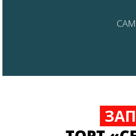
САМ
ЗА
ТОРТ «