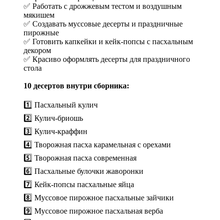
✅ Работать с дрожжевым тестом и воздушным
мякишем
✅ Создавать муссовые десерты и праздничные
пирожные
✅ Готовить капкейки и кейк-попсы с пасхальным
декором
✅ Красиво оформлять десерты для праздничного
стола
10 десертов внутри сборника:
1️⃣ Пасхальный кулич
2️⃣ Кулич-бриошь
3️⃣ Кулич-краффин
4️⃣ Творожная пасха карамельная с орехами
5️⃣ Творожная пасха современная
6️⃣ Пасхальные булочки жаворонки
7️⃣ Кейк-попсы пасхальные яйца
8️⃣ Муссовое пирожное пасхальные зайчики
9️⃣ Муссовое пирожное пасхальная верба