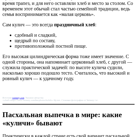
время трапез, и для него оставляли хлеб и место за столом. Со
временем этот обычай стал частью семейной традиции, ведь
семья воспринимается как «малая церковь».
Сам кулич — это всегда
праздничный хлеб
:
сдобный и сладкий,
щедрый по составу,
противоположный постной пище.
Его высокая цилиндрическая форма тоже имеет значение. С
одной стороны, она напоминает церковный хлеб, с другой —
служила практической задачей: по высоте кулича судили,
насколько хорошо подошло тесто. Считалось, что высокий и
ровный кулич — к удачному году.
Источник
vecteezy.com
. Указание авторства:
<a href=»https://www.vecteezy.com/free-photos/kulich»>Кулич. Стоковые фотографии от Vecteezy</a>
Пасхальная выпечка в мире: какие
«куличи» бывают
Практически в каждой стране есть свой вариант пасхальной