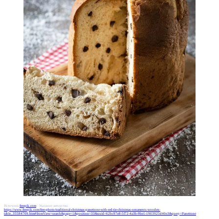
Источник
freepik.com
. Указание авторства:
https://www.freepik.com/free-photo/traditional-christmas-panettone-with-red-tie-christmas-ornaments-wooden-
table_35584709.htm#fromView=search&page=1&position=33&uuid=62bc97e8-5f72-4a3b-9be1-1903925d40e3&query=Panettone