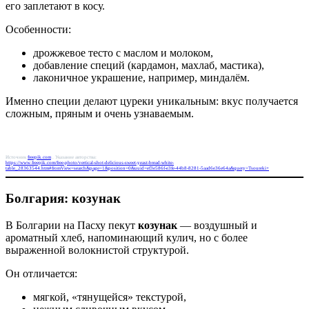
его заплетают в косу.
Особенности:
дрожжевое тесто с маслом и молоком,
добавление специй (кардамон, махлаб, мастика),
лаконичное украшение, например, миндалём.
Именно специи делают цуреки уникальным: вкус получается
сложным, пряным и очень узнаваемым.
Источник
freepik.com
. Указание авторства:
https://www.freepik.com/free-photo/vertical-shot-delicious-sweet-yeast-bread-white-
table_28363544.htm#fromView=search&page=1&position=0&uuid=ef3e586f-e3fe-44b8-8281-5aad6e36e64a&query=Tsoureki+
Болгария: козунак
В Болгарии на Пасху пекут
козунак
— воздушный и
ароматный хлеб, напоминающий кулич, но с более
выраженной волокнистой структурой.
Он отличается:
мягкой, «тянущейся» текстурой,