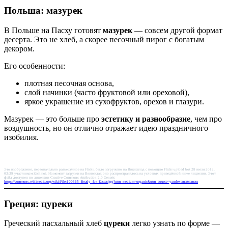
Польша: мазурек
В Польше на Пасху готовят
мазурек
— совсем другой формат
десерта. Это не хлеб, а скорее песочный пирог с богатым
декором.
Его особенности:
плотная песочная основа,
слой начинки (часто фруктовой или ореховой),
яркое украшение из сухофруктов, орехов и глазури.
Мазурек — это больше про
эстетику и разнообразие
, чем про
воздушность, но он отлично отражает идею праздничного
изобилия.
Это изображение, первоначально размещённое на Flickr, было загружено на Викисклад с помощью Flickr upload bot 28 июля 2012,
03:39 участником Zschmoi. На момент загрузки на Викисклад оно распространялось на условиях приведённой ниже лицензии. Этот
файл доступен по лицензии Creative Commons Attribution 2.0 Generic
https://commons.wikimedia.org/wiki/File:100365_Ready_for_Easter.jpg?utm_medium=organic&utm_source=yandexsmartcamera
Греция: цуреки
Греческий пасхальный хлеб
цуреки
легко узнать по форме —