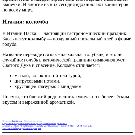
выпечки. И многие из них сегодня вдохновляют кондитеров
по всему миру.
Италия: коломба
В Италии Пасха — настоящий гастрономический праздник.
Здесь пекут
коломбу
— воздушный пасхальный хлеб в форме
голубя.
Название переводится как «пасхальная голубка», и это не
случайно: голубь в католической традиции символизирует
Святого Духа и спасение. Коломба отличается:
мягкой, волокнистой текстурой,
цитрусовыми нотами,
хрустящей глазурью с миндалём.
По сути, это близкий родственник кулича, но с более лёгким
вкусом и выраженной ароматикой.
Источник
freepik.com
. Указание авторства:
https://www.freepik.com/free-photo/high-angle-hands-holding-delicious-
colomba_24396837.htm#fromView=search&page=1&position=1&uuid=c032d71e-2933-4eb7-ab00-
5b1d9ad311e7&query=Colomba+pasquale