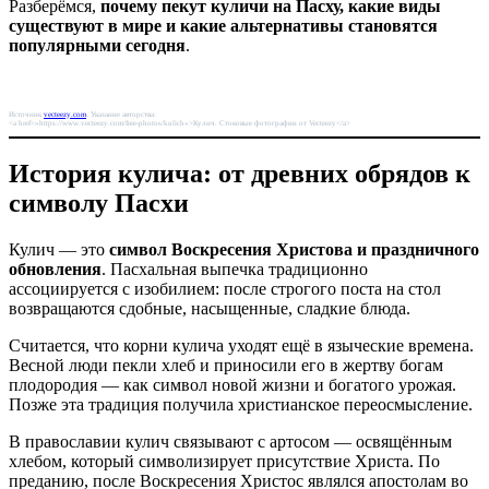
Разберёмся,
почему пекут куличи на Пасху, какие виды
существуют в мире и какие альтернативы становятся
популярными сегодня
.
Источник
vecteezy.com
. Указание авторства:
<a href=»https://www.vecteezy.com/free-photos/kulich»>Кулич. Стоковые фотографии от Vecteezy</a>
История кулича: от древних обрядов к
символу Пасхи
Кулич — это
символ Воскресения Христова и праздничного
обновления
. Пасхальная выпечка традиционно
ассоциируется с изобилием: после строгого поста на стол
возвращаются сдобные, насыщенные, сладкие блюда.
Считается, что корни кулича уходят ещё в языческие времена.
Весной люди пекли хлеб и приносили его в жертву богам
плодородия — как символ новой жизни и богатого урожая.
Позже эта традиция получила христианское переосмысление.
В православии кулич связывают с артосом — освящённым
хлебом, который символизирует присутствие Христа. По
преданию, после Воскресения Христос являлся апостолам во