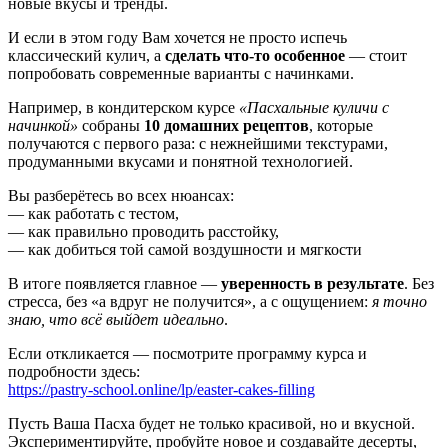
новые вкусы и тренды.
И если в этом году Вам хочется не просто испечь
классический кулич, а
сделать что-то особенное
— стоит
попробовать современные варианты с начинками.
Например, в кондитерском курсе
«Пасхальные куличи с
начинкой»
собраны
10 домашних рецептов
, которые
получаются с первого раза: с нежнейшими текстурами,
продуманными вкусами и понятной технологией.
Вы разберётесь во всех нюансах:
— как работать с тестом,
— как правильно проводить расстойку,
— как добиться той самой воздушности и мягкости
В итоге появляется главное —
уверенность в результате
. Без
стресса, без «а вдруг не получится», а с ощущением:
я точно
знаю, что всё выйдет идеально
.
Если откликается — посмотрите программу курса и
подробности здесь:
https://pastry-school.online/lp/easter-cakes-filling
Пусть Ваша Пасха будет не только красивой, но и вкусной.
Экспериментируйте, пробуйте новое и создавайте десерты,