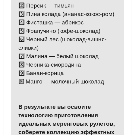
2️⃣ Персик — тимьян
3️⃣ Пина колада (ананас-кокос-ром)
4️⃣ Фисташка — абрикос
5️⃣ Фрапучино (кофе-шоколад)
6️⃣ Черный лес (шоколад-вишня-
сливки)
7️⃣ Малина — белый шоколад
8️⃣ Черника-смородина
9️⃣ Банан-корица
🔟 Манго — молочный шоколад
В результате вы освоите
технологию приготовления
идеальных меренговых рулетов,
соберете коллекцию эффектных