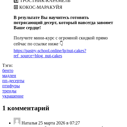
9️⃣ ТРОСТНИК-КАРАМЕЛЬ
🔟 КОКОС-МАРАКУЙЯ
В результате Вы научитесь готовить
потрясающий десерт, который навсегда завоюет
Ваше сердце!
Получите мини-курс с огромной скидкой прямо
сейчас по ссылке ниже 👇
https://pastry-school.online/lp/nut-cakes?
ref_source=blog_nut-cakes
Тэги:
бенто
мадлен
пп-десерты
птифуры
тренды
украшение
1 комментарий
Наталья
25 марта 2026 в 07:27