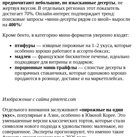
предпочитают небольшие, но изысканные десерты
, не
жертвуя вкусом. В отдельных регионах этот показатель
достигает 70%. Онлайн-интерес подтверждает тренд:
поисковые запросы «мини-десерты рядом со мной» выросли
на
400%
/
Кроме бенто, в категорию мини-форматов уверенно входят:
птифуры
— изящные пирожные на 1–2 укуса, которые
особенно хорошо работают в ассорти-боксах;
мадлен
— французское бисквитное печенье, идеально
подходящее для витрины и подарков;
порционные мини-трайфлы
— слоистые десерты в
прозрачных стаканчиках, которые одинаково хорошо
продаются в рознице, доставке и на маркетплейсах.
Изображение с сайта pinterest.com
Отдельного внимания заслуживают
«пирожные на один
укус»
, популярные в Азии, особенно в Южной Корее. Это
уменьшенные версии классических тортов, которые стали
символом нового подхода к удовольствию: маленькое, но
совершенное. Эксперты прогнозируют, что именно такие