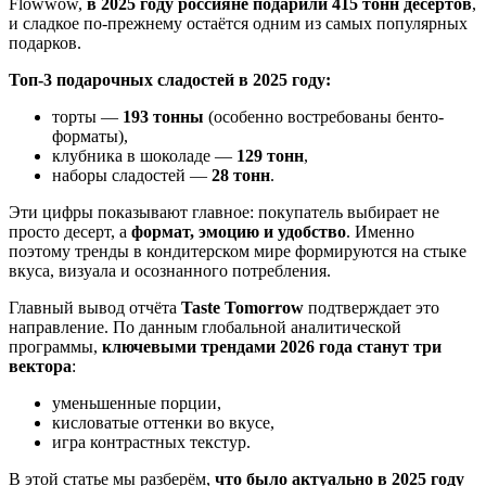
Flowwow,
в 2025 году россияне подарили 415 тонн десертов
,
и сладкое по-прежнему остаётся одним из самых популярных
подарков.
Топ-3 подарочных сладостей в 2025 году:
торты —
193 тонны
(особенно востребованы бенто-
форматы),
клубника в шоколаде —
129 тонн
,
наборы сладостей —
28 тонн
.
Эти цифры показывают главное: покупатель выбирает не
просто десерт, а
формат, эмоцию и удобство
. Именно
поэтому тренды в кондитерском мире формируются на стыке
вкуса, визуала и осознанного потребления.
Главный вывод отчёта
Taste Tomorrow
подтверждает это
направление. По данным глобальной аналитической
программы,
ключевыми трендами 2026 года станут три
вектора
:
уменьшенные порции,
кисловатые оттенки во вкусе,
игра контрастных текстур.
В этой статье мы разберём,
что было актуально в 2025 году