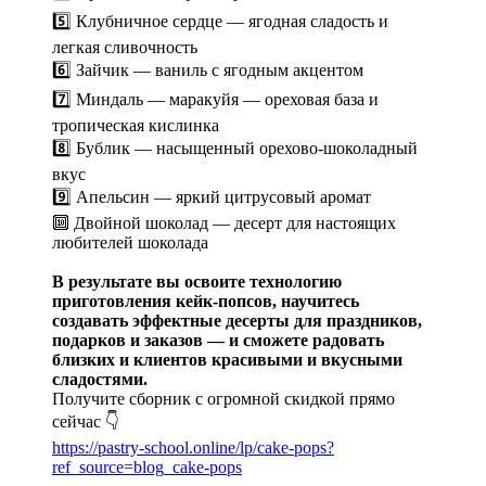
5️⃣ Клубничное сердце — ягодная сладость и
легкая сливочность
6️⃣ Зайчик — ваниль с ягодным акцентом
7️⃣ Миндаль — маракуйя — ореховая база и
тропическая кислинка
8️⃣ Бублик — насыщенный орехово-шоколадный
вкус
9️⃣ Апельсин — яркий цитрусовый аромат
🔟 Двойной шоколад — десерт для настоящих
любителей шоколада
В результате вы освоите технологию
приготовления кейк-попсов, научитесь
создавать эффектные десерты для праздников,
подарков и заказов — и сможете радовать
близких и клиентов красивыми и вкусными
сладостями.
Получите сборник с огромной скидкой прямо
сейчас 👇
https://pastry-school.online/lp/cake-pops?
ref_source=blog_cake-pops