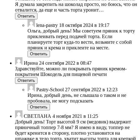
Я думала закрепить на шоколад просто, но боюсь, что он
отвалится, да еще и часть торта уронит…
Ответить
lena-pastry
18 октября 2024 в 19:17
Ольга, добрый день! Мы советуем пряник к торту
приклеивать перед подачей торта. Если
планируете торт куда-то вести, возьмите с собой
пряник и крема и приклеите на месте.
Ответить
Ирина
24 сентября 2022 в 08:47
Здравствуйте, можно ли покрывать пряник кремом-
покрытием Шокодель для пищевой печати
Ответить
Pastry-School
27 сентября 2022 в 12:23
Ирина, добрый день, не слышала о таком и не
пробовала, не могу подсказать
Ответить
СВЕТЛАНА
4 ноября 2021 в 11:25
Добрый день! Торт высотой 9 см (медовик) выдержит
пряничный топпер 7-8 мм? Я имею в виду, топпер не
будет кренится в сторону, плотно установится на
шпажвке в тело торта, хватит высоты торта для крепкой