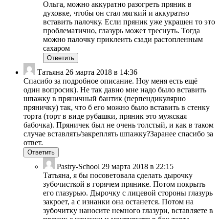
Ольга, можно аккуратно разогреть пряник в
духовке, чтобы он стал мягкий и аккуратно
вставить палочку. Если пряник уже украшен то это
проблематично, глазурь может треснуть. Тогда
можно палочку приклеить сзади растопленным
сахаром
Ответить
Татьяна
26 марта 2018 в 14:36
Спасибо за подробное описание. Ноу меня есть ещё
один вопросик). Не так давно мне надо было вставить
шпажку в пряничный бантик (перпендикулярно
пряничку) так, что б его можно было вставить в стенку
торта (торт в виде рубашки, пряник это мужская
бабочка). Пряничек был не очень толстый, и как в таком
случае вставлять/закреплять шпажку?Заранее спасибо за
ответ.
Ответить
Pastry-School
29 марта 2018 в 22:15
Татьяна, я бы посоветовала сделать дырочку
зубочисткой в горячем прянике. Потом покрыть
его глазурью. Дырочку с лицевой стороны глазурь
закроет, а с изнанки она останется. Потом на
зубочитку наносите немного глазури, вставляете в