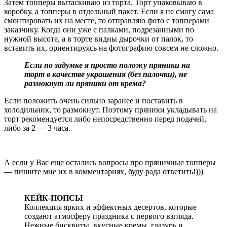
Затем топперы вытаскиваю из торта. Торт упаковываю в
коробку, а топперы в отдельный пакет. Если я не смогу сама
смонтировать их на месте, то отправляю фото с топперами
заказчику. Когда они уже с палками, подрезанными по
нужной высоте, а в торте видны дырочки от палок, то
вставить их, ориентируясь на фотографию совсем не сложно.
Если по задумке я просто положу пряники на
торт в качестве украшения (без палочки), не
размокнут ли пряники от крема?
Если положить очень сильно заранее и поставить в
холодильник, то размокнут. Поэтому пряники укладывать на
торт рекомендуется либо непосредственно перед подачей,
либо за 2 — 3 часа.
А если у Вас еще остались вопросы про пряничные топперы
— пишите мне их в комментариях, буду рада ответить!)))
КЕЙК-ПОПСЫ
Коллекция ярких и эффектных десертов, которые
создают атмосферу праздника с первого взгляда.
Нежные бисквиты, вкусные кремы, глазурь и