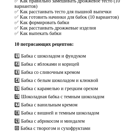
✅ Как правильно замешивать дрожжевое тесто (10
вариантов)
✅ Как расстаивать тесто для пышной выпечки
✅ Как готовить начинки для бабок (10 вариантов)
✅ Как формировать бабки
✅ Как расстаивать дрожжевые изделия
✅ Как выпекать бабки
10 потрясающих рецептов:
1️⃣ Бабка с шоколадом и фундуком
2️⃣ Бабка с яблоками и корицей
3️⃣ Бабка со сливочным кремом
4️⃣ Бабка с белым шоколадом и клюквой
5️⃣ Бабка с карамелью и грецким орехом
6️⃣ Шоколадная бабка с темным шоколадом
7️⃣ Бабка с ванильным кремом
8️⃣ Бабка с вишней и темным шоколадом
9️⃣ Бабка с абрикосом и миндалем
🔟 Бабка с творогом и сухофруктами