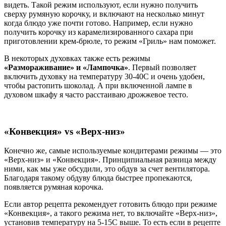
видеть. Такой режим используют, если нужно получить
сверху румяную корочку, и включают на несколько минут
когда блюдо уже почти готово. Например, если нужно
получить корочку из карамелизированного сахара при
приготовлении крем-брюле, то режим «Гриль» нам поможет.
В некоторых духовках также есть режимы
«Размораживание» и «Лампочка»
. Первый позволяет
включить духовку на температуру 30-40С и очень удобен,
чтобы растопить шоколад. А при включенной лампе в
духовом шкафу я часто расстаиваю дрожжевое тесто.
«Конвекция» vs «Верх-низ»
Конечно же, самые используемые кондитерами режимы — это
«Верх-низ» и «Конвекция». Принципиальная разница между
ними, как мы уже обсудили, это обдув за счет вентилятора.
Благодаря такому обдуву блюда быстрее пропекаются,
появляется румяная корочка.
Если автор рецепта рекомендует готовить блюдо при режиме
«Конвекция», а такого режима нет, то включайте «Верх-низ»,
установив температуру на 5-15С выше. То есть если в рецепте