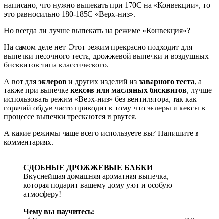
написано, что нужно выпекать при 170С на «Конвекции», то
это равносильно 180-185С «Верх-низ».
Но всегда ли лучше выпекать на режиме «Конвекция»?
На самом деле нет. Этот режим прекрасно подходит для
выпечки песочного теста, дрожжевой выпечки и воздушных
бисквитов типа классического.
А вот для
эклеров
и других изделий из
заварного теста
, а
также при выпечке
кексов или масляных бисквитов
, лучше
использовать режим «Верх-низ» без вентилятора, так как
горячий обдув часто приводит к тому, что эклеры и кексы в
процессе выпечки трескаются и рвутся.
А какие режимы чаще всего используете вы? Напишите в
комментариях.
СДОБНЫЕ ДРОЖЖЕВЫЕ БАБКИ
Вкуснейшая домашняя ароматная выпечка,
которая подарит вашему дому уют и особую
атмосферу!
Чему вы научитесь: