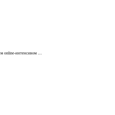
им online-интенсивом …