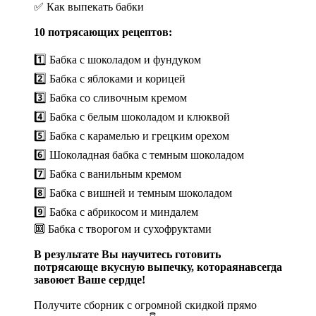
✅ Как выпекать бабки
10 потрясающих рецептов:
1️⃣ Бабка с шоколадом и фундуком
2️⃣ Бабка с яблоками и корицей
3️⃣ Бабка со сливочным кремом
4️⃣ Бабка с белым шоколадом и клюквой
5️⃣ Бабка с карамелью и грецким орехом
6️⃣ Шоколадная бабка с темным шоколадом
7️⃣ Бабка с ванильным кремом
8️⃣ Бабка с вишней и темным шоколадом
9️⃣ Бабка с абрикосом и миндалем
🔟 Бабка с творогом и сухофруктами
В результате Вы научитесь готовить
потрясающе вкусную выпечку, котораянавсегда
завоюет Ваше сердце!
Получите сборник с огромной скидкой прямо