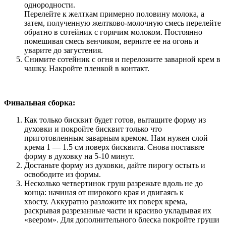
однородности.
Перелейте к желткам примерно половину молока, а
затем, полученную желтково-молочную смесь перелейте
обратно в сотейник с горячим молоком. Постоянно
помешивая смесь венчиком, верните ее на огонь и
уварите до загустения.
Снимите сотейник с огня и переложите заварной крем в
чашку. Накройте пленкой в контакт.
Финальная сборка:
Как только бисквит будет готов, вытащите форму из
духовки и покройте бисквит только что
приготовленным заварным кремом. Нам нужен слой
крема 1 — 1.5 см поверх бисквита. Снова поставьте
форму в духовку на 5-10 минут.
Достаньте форму из духовки, дайте пирогу остыть и
освободите из формы.
Несколько четвертинок груш разрежьте вдоль не до
конца: начиная от широкого края и двигаясь к
хвосту. Аккуратно разложите их поверх крема,
раскрывая разрезанные части и красиво укладывая их
«веером». Для дополнительного блеска покройте груши