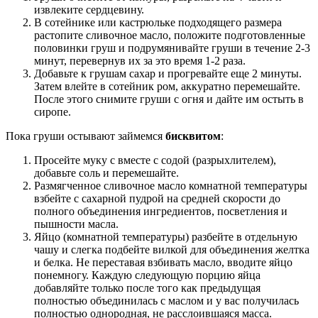
извлеките сердцевину.
В сотейнике или кастрюльке подходящего размера
растопите сливочное масло, положите подготовленные
половинки груш и подрумянивайте груши в течение 2-3
минут, перевернув их за это время 1-2 раза.
Добавьте к грушам сахар и прогревайте еще 2 минуты.
Затем влейте в сотейник ром, аккуратно перемешайте.
После этого снимите груши с огня и дайте им остыть в
сиропе.
Пока груши остывают займемся
бисквитом
:
Просейте муку с вместе с содой (разрыхлителем),
добавьте соль и перемешайте.
Размягченное сливочное масло комнатной температуры
взбейте с сахарной пудрой на средней скорости до
полного объединения ингредиентов, посветления и
пышности масла.
Яйцо (комнатной температуры) разбейте в отдельную
чашу и слегка подбейте вилкой для объединения желтка
и белка. Не переставая взбивать масло, вводите яйцо
понемногу. Каждую следующую порцию яйца
добавляйте только после того как предыдущая
полностью объединилась с маслом и у вас получилась
полностью однородная, не расслоившаяся масса.