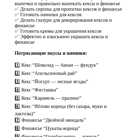
выпечки и правильно выпекать кексы и финансье
✅ Делать сиропы для пропитки кексов и финансье
✅ Готовить начинки для кексов
✅ Делать глазури для декорирования кексов и
финансье
✅ Готовить кремы для украшения кексов
✅ Эффектно и изысканно украшать кексы и
финансье
Потрясающие вкусы и начинки:
1️⃣ Кекс “Шоколад — банан — фундук”
2️⃣ Кекс “Апельсиновый рай”
3️⃣ Кекс “Йогурт — лесные ягоды”
4️⃣ Кекс “Фисташка”
5️⃣ Кекс “Карамель — пралине”
6️⃣ Кекс “Яблоко корица (без сахара, муки и
лактозы)”
7️⃣ Финансье “Двойной миндаль”
8️⃣ Финансье “Цукаты-корица”
9️⃣ Финансье “Голубая матча — ваниль”