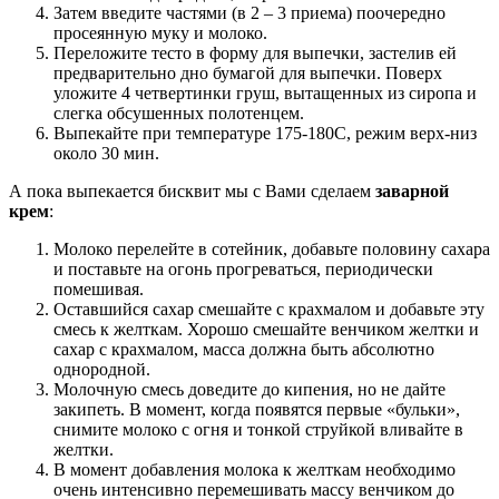
Затем введите частями (в 2 – 3 приема) поочередно
просеянную муку и молоко.
Переложите тесто в форму для выпечки, застелив ей
предварительно дно бумагой для выпечки. Поверх
уложите 4 четвертинки груш, вытащенных из сиропа и
слегка обсушенных полотенцем.
Выпекайте при температуре 175-180С, режим верх-низ
около 30 мин.
А пока выпекается бисквит мы с Вами сделаем
заварной
крем
:
Молоко перелейте в сотейник, добавьте половину сахара
и поставьте на огонь прогреваться, периодически
помешивая.
Оставшийся сахар смешайте с крахмалом и добавьте эту
смесь к желткам. Хорошо смешайте венчиком желтки и
сахар с крахмалом, масса должна быть абсолютно
однородной.
Молочную смесь доведите до кипения, но не дайте
закипеть. В момент, когда появятся первые «бульки»,
снимите молоко с огня и тонкой струйкой вливайте в
желтки.
В момент добавления молока к желткам необходимо
очень интенсивно перемешивать массу венчиком до