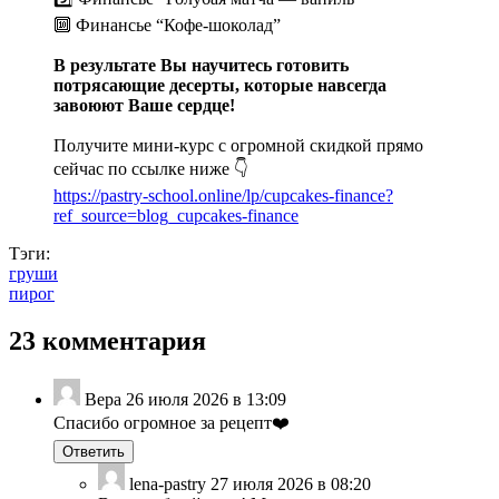
🔟 Финансье “Кофе-шоколад”
В результате Вы научитесь готовить
потрясающие десерты, которые навсегда
завоюют Ваше сердце!
Получите мини-курс с огромной скидкой прямо
сейчас по ссылке ниже 👇
https://pastry-school.online/lp/cupcakes-finance?
ref_source=blog_cupcakes-finance
Тэги:
груши
пирог
23 комментария
Вера
26 июля 2026 в 13:09
Спасибо огромное за рецепт❤️
Ответить
lena-pastry
27 июля 2026 в 08:20