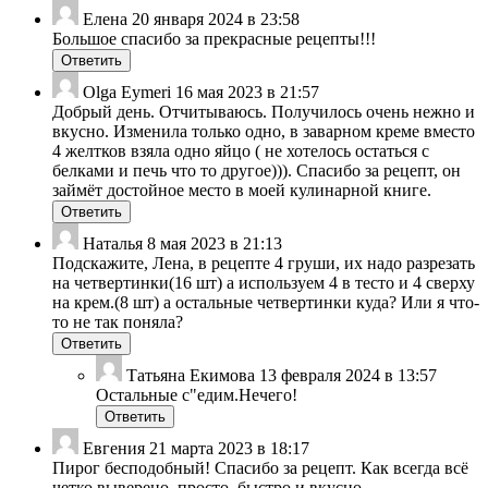
Елена
20 января 2024 в 23:58
Большое спасибо за прекрасные рецепты!!!
Ответить
Olga Eymeri
16 мая 2023 в 21:57
Добрый день. Отчитываюсь. Получилось очень нежно и
вкусно. Изменила только одно, в заварном креме вместо
4 желтков взяла одно яйцо ( не хотелось остаться с
белками и печь что то другое))). Спасибо за рецепт, он
займёт достойное место в моей кулинарной книге.
Ответить
Наталья
8 мая 2023 в 21:13
Подскажите, Лена, в рецепте 4 груши, их надо разрезать
на четвертинки(16 шт) а используем 4 в тесто и 4 сверху
на крем.(8 шт) а остальные четвертинки куда? Или я что-
то не так поняла?
Ответить
Татьяна Екимова
13 февраля 2024 в 13:57
Остальные с"едим.Нечего!
Ответить
Евгения
21 марта 2023 в 18:17
Пирог бесподобный! Спасибо за рецепт. Как всегда всё
четко выверено, просто, быстро и вкусно.