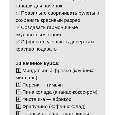
ганаши для начинок
✅ Правильно сворачивать рулеты и
сохранять красивый разрез
✅ Создавать гармоничные
вкусовые сочетания
✅ Эффектно украшать десерты и
красиво подавать
10 начинок курса:
1️⃣ Миндальный фрезье (клубника-
миндаль)
2️⃣ Персик — тимьян
3️⃣ Пина колада (ананас-кокос-ром)
4️⃣ Фисташка — абрикос
5️⃣ Фрапучино (кофе-шоколад)
6️⃣ Черный лес (шоколад-вишня-