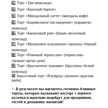
2️⃣ Торт «Три шоколада»
3️⃣ Торт «Красный бархат»
4️⃣ Торт «Миндальный латте» (миндаль–кофе)
5️⃣ Торт «Карамельное наслаждение» (карамель–
шоколад)
6️⃣ Торт «Банановый рай» (банан–молочный
шоколад)
7️⃣ Торт «Малиновое искушение» (малина–тёмный
шоколад)
8️⃣ Торт «Ромовый чернослив» (чернослив–
грецкие орехи–ром)
9️⃣ Торт «Брусничное лукошко» (брусника–белый
шоколад)
🔟 Закусочный торт «Изумруд» (шпинат–красная
рыба)
✨
В результате вы научитесь готовить блинные
торты, которые вызывают восторг с первого
кусочка и идеально подойдут для праздников,
гостей и домашних чаепитий!