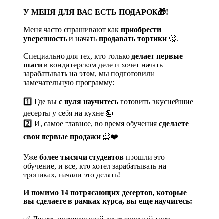
У МЕНЯ ДЛЯ ВАС ЕСТЬ ПОДАРОК🎁!
Меня часто спрашивают как
приобрести
уверенность
и начать
продавать тортики
🤔.
Специально для тех, кто только
делает первые
шаги
в кондитерском деле и хочет начать
зарабатывать на этом, мы подготовили
замечательную программу:
1️⃣ Где вы
с нуля научитесь
готовить вкуснейшие
десерты у себя на кухне 🎂
2️⃣ И, самое главное, во время обучения
сделаете
свои первые продажи
🤗❤️
Уже
более тысячи студентов
прошли это
обучение, и все, кто хотел зарабатывать на
тропиках, начали это делать!
И помимо 14 потрясающих десертов, которые
вы сделаете в рамках курса, вы еще научитесь:
✅ Делать потрясающий двухъярусный торт