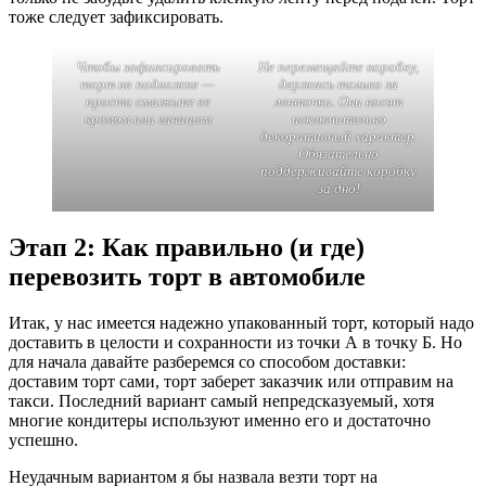
тоже следует зафиксировать.
Чтобы зафиксировать
Не перемещайте коробку,
торт на подложке —
держась только за
просто смажьте ее
ленточки. Они носят
кремом или ганашем
исключительно
декоративный характер.
Обязательно
поддерживайте коробку
за дно!
Этап 2: Как правильно (и где)
перевозить торт в автомобиле
Итак, у нас имеется надежно упакованный торт, который надо
доставить в целости и сохранности из точки А в точку Б. Но
для начала давайте разберемся со способом доставки:
доставим торт сами, торт заберет заказчик или отправим на
такси. Последний вариант самый непредсказуемый, хотя
многие кондитеры используют именно его и достаточно
успешно.
Неудачным вариантом я бы назвала везти торт на