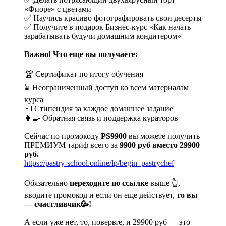
«Фиоре» с цветами
✅ Научись красиво фотографировать свои десерты
✅ Получите в подарок Бизнес-курс «Как начать
зарабатывать будучи домашним кондитером»
Важно! Что еще вы получаете:
🏆 Сертификат по итогу обучения
⌛️ Неограниченный доступ ко всем материалам
курса
💵 Стипендия за каждое домашнее задание
👩‍🍳 Обратная связь и поддержка кураторов
Сейчас по промокоду
PS9900
вы можете получить
ПРЕМИУМ тариф всего за
9900 руб вместо 29900
руб.
https://pastry-school.online/lp/begin_pastrychef
Обязательно
переходите по ссылке
выше 👆,
вводите промокод и если он еще действует,
то вы
— счастливчик🥳!
А если уже нет, то, поверьте, и 29900 руб — это