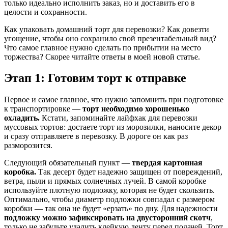
только идеально исполнить заказ, но и доставить его в
целости и сохранности.
Как упаковать домашний торт для перевозки? Как довезти
угощение, чтобы оно сохранило свой презентабельный вид?
Что самое главное нужно сделать по прибытии на место
торжества? Скорее читайте ответы в моей новой статье.
Этап 1: Готовим торт к отправке
Первое и самое главное, что нужно запомнить при подготовке
к транспортировке —
торт необходимо хорошенько
охладить.
Кстати, запоминайте лайфхак для перевозки
муссовых тортов: достаете торт из морозилки, наносите декор
и сразу отправляете в перевозку. В дороге он как раз
разморозится.
Следующий обязательный пункт —
твердая картонная
коробка.
Так десерт будет надежно защищен от повреждений,
ветра, пыли и прямых солнечных лучей. В самой коробке
используйте плотную подложку, которая не будет скользить.
Оптимально, чтобы диаметр подложки совпадал с размером
коробки — так она не будет «ерзать» по дну. Для надежности
подложку можно зафиксировать на двусторонний скотч
,
только не забудьте удалить клейкую ленту перед подачей. Торт