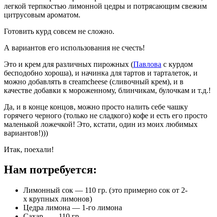
легкой терпкостью лимонной цедры и потрясающим свежим
цитрусовым ароматом.
Готовить курд совсем не сложно.
А вариантов его использования не счесть!
Это и крем для различных пирожных (
Павлова
с курдом
бесподобно хороша), и начинка для тартов и тарталеток, и
можно добавлять в creamcheese (сливочный крем), и в
качестве добавки к мороженному, блинчикам, булочкам и т.д.!
Да, и в конце концов, можно просто налить себе чашку
горячего черного (только не сладкого) кофе и есть его просто
маленькой ложечкой! Это, кстати, один из моих любимых
вариантов!)))
Итак, поехали!
Нам потребуется:
Лимонный сок — 110 гр. (это примерно сок от 2-
х крупных лимонов)
Цедра лимона — 1-го лимона
Сахар — 110 гр.