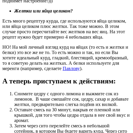
поднимет настроение!)))
Желтки или яйца целиком?
Есть много рецептур курда, где используются яйца целиком,
или яйца целиком плюс желтки. Так тоже можно. В этом
случае просто пересчитайте вес желтков на вес яиц. На этот
рецепт нужно будет примерно 4 небольших яйца.
НО! На мой личный взгляд курд на яйцах (то есть и желтки и
белки) это все же не то. То есть можно и так, но если Вы
хотите идеальный курд, гладкий, блестящий, кремообразный,
то я советую делать на желтках. А белки используете для
меренги (например, сделаете
Павлову
).
А теперь приступаем к действиям:
Снимите цедру с одного лимона и выжмите сок из
лимонов. В чаше смешайте сок, цедру, сахар и добавьте
желтки, предварительно слегка подбив их вилкой.
Оставьте смесь на 30 минут, накрыв ее пленкой или
крышкой, для того чтобы цедра отдала в нее свой вкус и
аромат.
Затем через сито перелейте смесь в небольшой
сотейник, в котором Вы будете варить курд. Через сито