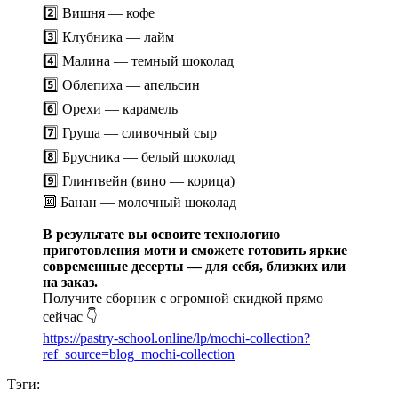
2️⃣ Вишня — кофе
3️⃣ Клубника — лайм
4️⃣ Малина — темный шоколад
5️⃣ Облепиха — апельсин
6️⃣ Орехи — карамель
7️⃣ Груша — сливочный сыр
8️⃣ Брусника — белый шоколад
9️⃣ Глинтвейн (вино — корица)
🔟 Банан — молочный шоколад
В результате вы освоите технологию
приготовления моти и сможете готовить яркие
современные десерты — для себя, близких или
на заказ.
Получите сборник с огромной скидкой прямо
сейчас 👇
https://pastry-school.online/lp/mochi-collection?
ref_source=blog_mochi-collection
Тэги: