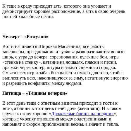
К теще в среду приходит зять, которого она угощает и
демонстрирует хорошее расположение, а зять в свою очередь
поет ей хвалебные песни.
Четверг – «Разгуляй»
Вот и начинается Широкая Масленица, все работы
завершены, празднование и гулянья разворачиваются во всю
ширь, с утра до вечера: соревнования, кулачные бои, игры
«стенка на стенку», катание на лошадях, пляски и песни,
прыжки через костер, штурм и захват снежного городка.
Смысл всех игр и забав был важен и нужен для того, чтобы
выплеснуть всю, накопившуюся за зиму, негативную энергию
и разрешить конфликты между людьми.
Пятница – «Тёщины вечерки»
В этот день теща с ответным визитом приходит в гости к
зятю, а блины в этот день печёт дочь (жена зятя). И в таком
случае к столу хороши «
Дрожжевые блины на полдник
»,
которые укрепят отношения между родственниками и
напомнят о скором приближении весны, а значит и тепла.