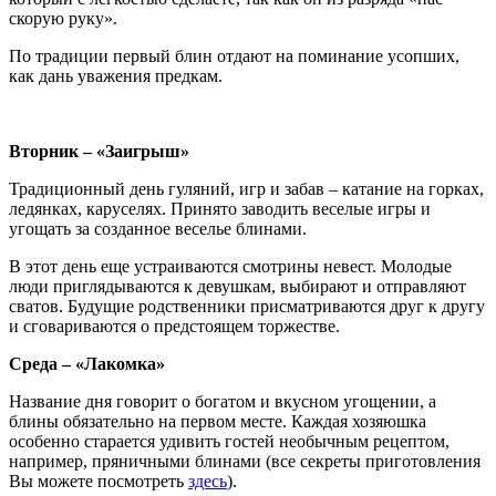
скорую руку».
По традиции первый блин отдают на поминание усопших,
как дань уважения предкам.
Вторник – «Заигрыш»
Традиционный день гуляний, игр и забав – катание на горках,
ледянках, каруселях. Принято заводить веселые игры и
угощать за созданное веселье блинами.
В этот день еще устраиваются смотрины невест. Молодые
люди приглядываются к девушкам, выбирают и отправляют
сватов. Будущие родственники присматриваются друг к другу
и сговариваются о предстоящем торжестве.
Среда – «Лакомка»
Название дня говорит о богатом и вкусном угощении, а
блины обязательно на первом месте. Каждая хозяюшка
особенно старается удивить гостей необычным рецептом,
например, пряничными блинами (все секреты приготовления
Вы можете посмотреть
здесь
).