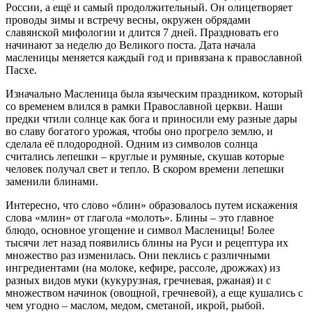
России, а ещё и самый продолжительный. Он олицетворяет
проводы зимы и встречу весны, окружен обрядами
славянской мифологии и длится 7 дней. Праздновать его
начинают за неделю до Великого поста. Дата начала
масленицы меняется каждый год и привязана к православной
Пасхе.
Изначально Масленица была языческим праздником, который
со временем влился в рамки Православной церкви. Наши
предки чтили солнце как бога и приносили ему разные дары
во славу богатого урожая, чтобы оно прогрело землю, и
сделала её плодородной. Одним из символов солнца
считались лепешки – круглые и румяные, скушав которые
человек получал свет и тепло. В скором времени лепешки
заменили блинами.
Интересно, что слово «блин» образовалось путем искажения
слова «млин» от глагола «молоть». Блины – это главное
блюдо, основное угощение и символ Масленицы! Более
тысячи лет назад появились блины на Руси и рецептура их
множество раз изменилась. Они пеклись с различными
ингредиентами (на молоке, кефире, рассоле, дрожжах) из
разных видов муки (кукурузная, гречневая, ржаная) и с
множеством начинок (овощной, гречневой), а еще кушались с
чем угодно – маслом, медом, сметаной, икрой, рыбой.