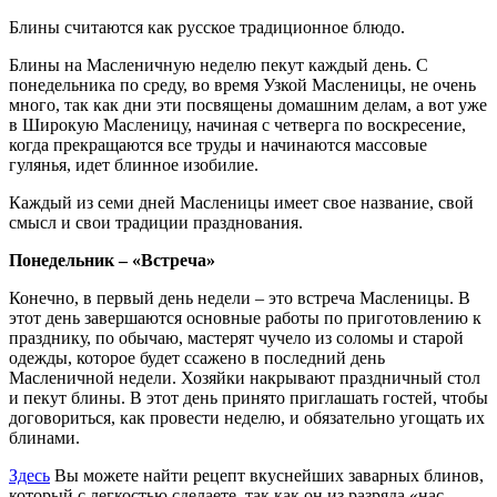
Блины считаются как русское традиционное блюдо.
Блины на Масленичную неделю пекут каждый день. С
понедельника по среду, во время Узкой Масленицы, не очень
много, так как дни эти посвящены домашним делам, а вот уже
в Широкую Масленицу, начиная с четверга по воскресение,
когда прекращаются все труды и начинаются массовые
гулянья, идет блинное изобилие.
Каждый из семи дней Масленицы имеет свое название, свой
смысл и свои традиции празднования.
Понедельник – «Встреча»
Конечно, в первый день недели – это встреча Масленицы. В
этот день завершаются основные работы по приготовлению к
празднику, по обычаю, мастерят чучело из соломы и старой
одежды, которое будет ссажено в последний день
Масленичной недели. Хозяйки накрывают праздничный стол
и пекут блины. В этот день принято приглашать гостей, чтобы
договориться, как провести неделю, и обязательно угощать их
блинами.
Здесь
Вы можете найти рецепт вкуснейших заварных блинов,
который с легкостью сделаете, так как он из разряда «нас