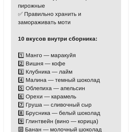
пирожные
✅ Правильно хранить и
замораживать моти
10 вкусов внутри сборника:
1️⃣ Манго — маракуйя
2️⃣ Вишня — кофе
3️⃣ Клубника — лайм
4️⃣ Малина — темный шоколад
5️⃣ Облепиха — апельсин
6️⃣ Орехи — карамель
7️⃣ Груша — сливочный сыр
8️⃣ Брусника — белый шоколад
9️⃣ Глинтвейн (вино — корица)
🔟 Банан — молочный шоколад