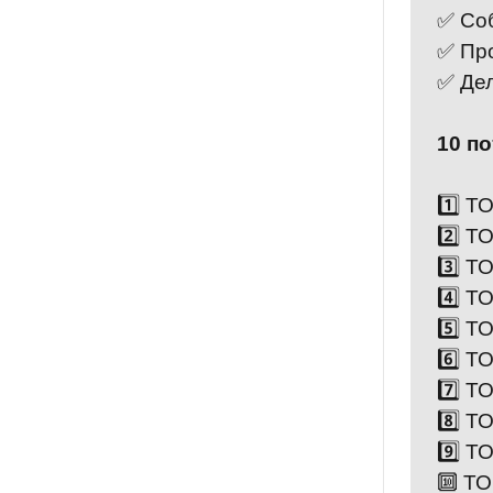
✅ Соб
✅ Пр
✅ Дел
10 п
1️⃣ 
2️⃣ 
3️⃣ 
4️⃣ 
5️⃣ 
6️⃣ 
7️⃣ 
8️⃣ 
9️⃣ 
🔟 Т