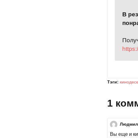
В ре
понр
Получ
https
Тэги:
кинодес
1 ком
Людмил
Вы еще и к