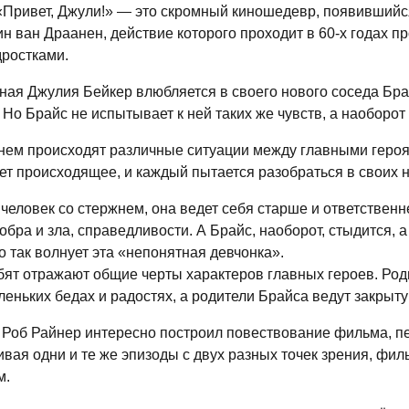
Привет, Джули!» — это скромный киношедевр, появившийс
н ван Драанен, действие которого проходит в 60-х годах п
ростками.
ая Джулия Бейкер влюбляется в своего нового соседа Брай
 Но Брайс не испытывает к ней таких же чувств, а наоборот 
ем происходят различные ситуации между главными героям
т происходящее, и каждый пытается разобраться в своих н
еловек со стержнем, она ведет себя старше и ответственне
обра и зла, справедливости. А Брайс, наоборот, стыдится, а
о так волнует эта «непонятная девчонка».
ят отражают общие черты характеров главных героев. Род
леньких бедах и радостях, а родители Брайса ведут закрыту
Роб Райнер интересно построил повествование фильма, пер
вая одни и те же эпизоды с двух разных точек зрения, фил
м.