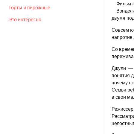
Фильм «
Торты и пирожные
Вэндели
двумя под
Это интересно
Совсем юн
напротив.
Со времен
переживае
Джули — ч
понятия д
почему ег
Семьи реб
в свои ма
Режиссер 
Рассматри
целостны