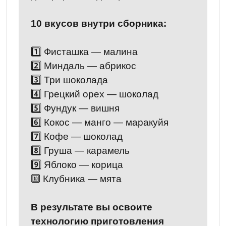
10 вкусов внутри сборника:
1️⃣ Фисташка — малина
2️⃣ Миндаль — абрикос
3️⃣ Три шоколада
4️⃣ Грецкий орех — шоколад
5️⃣ Фундук — вишня
6️⃣ Кокос — манго — маракуйя
7️⃣ Кофе — шоколад
8️⃣ Груша — карамель
9️⃣ Яблоко — корица
🔟 Клубника — мята
В результате вы освоите
технологию приготовления