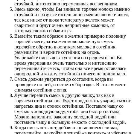
струйкой, интенсивно перемешивая все венчиком.
Здесь важно, чтобы Вы вливали горячее молоко именно
струйкой и сразу все интенсивно смешивали венчиком,
так как иначе от шока температур желток может
свариться и будут очень неприятные комочки, от
которых сложно избавиться.
Вылейте таким образом в желтки примерно половину
горячей смеси, затем желтково-молочную смесь
перелейте обратно к остаткам молока в сотейник,
размешайте и верните сотейник на огонь.
Уваривайте смесь до загустения на среднем огне. Во
время уваривания очень тщательно и интенсивно
перемешивайте смесь, чтобы она все время оставалась
однородной и ко дну сотейника ничего не прилипало.
Смесь должна увариться до состояния, когда вы
проводите по ней, и остается бороздка. В этот момент
снимаем сотейник с огня.
Лучше перелить смесь в другую чашку, так как в
горячем сотейнике она будет продолжать увариваться от
нагретых дна и стенок сотейника. Поставьте чашу со
смесью в холодную воду, чтобы она быстро остыла.
Можно наполнить раковину холодной водой или
поставить чашу в б
о
льшую емкость с холодной водой.
Когда смесь остынет, добавьте оставшиеся сливки,
перемешайте, накройте пленкой «в контакт» и уберите в