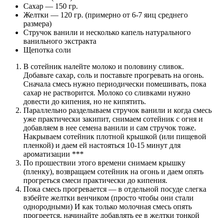
Сахар — 150 гр.
Желтки — 120 гр. (примерно от 6-7 яиц среднего
размера)
Стручок ванили и несколько капель натурального
ванильного экстракта
Щепотка соли
В сотейник налейте молоко и половину сливок.
Добавьте сахар, соль и поставьте прогревать на огонь.
Сначала смесь нужно периодически помешивать, пока
сахар не растворится. Молоко со сливками нужно
довести до кипения, но не кипятить.
Параллельно разделываем стручок ванили и когда смесь
уже практически закипит, снимаем сотейник с огня и
добавляем в нее семена ванили и сам стручок тоже.
Накрываем сотейник плотной крышкой (или пищевой
пленкой) и даем ей настояться 10-15 минут для
ароматизации ***
По прошествии этого времени снимаем крышку
(пленку), возвращаем сотейник на огонь и даем опять
прогреться смеси практически до кипения.
Пока смесь прогревается — в отдельной посуде слегка
взбейте желтки венчиком (просто чтобы они стали
однородными) И как только молочная смесь опять
прогреется, начинайте добавлять ее в желтки тонкой