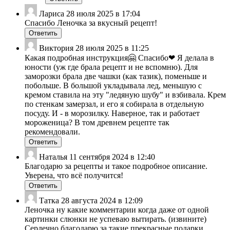
Лариса
28 июля 2025 в 17:04
Спасибо Леночка за вкусный рецепт!
Ответить
Виктория
28 июля 2025 в 11:25
Какая подробная инструкция🤗 Спасибо❤ Я делала в
юности (уж где брала рецепт и не вспомню). Для
заморозки брала две чашки (как тазик), поменьше и
побольше. В большой укладывала лед, меньшую с
кремом ставила на эту "ледяную шубу" и взбивала. Крем
по стенкам замерзал, и его я собирала в отдельную
посуду. И - в морозилку. Наверное, так и работает
мороженица? В том древнем рецепте так
рекомендовали.
Ответить
Наталья
11 сентября 2024 в 12:40
Благодарю за рецепты и такое подробное описание.
Уверена, что всё получится!
Ответить
Татка
28 августа 2024 в 12:09
Леночка ну какие комментарии когда даже от одной
картинки слюнки не успеваю вытирать. (извините)
Сердечно благодарю за такие прекрасные подарки.