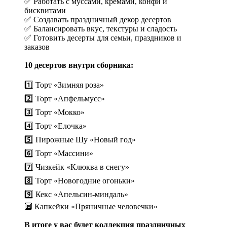
✅ Работать с муссами, кремами, конфи и
бисквитами
✅ Создавать праздничный декор десертов
✅ Балансировать вкус, текстуры и сладость
✅ Готовить десерты для семьи, праздников и
заказов
10 десертов внутри сборника:
1️⃣ Торт «Зимняя роза»
2️⃣ Торт «Апфельмусс»
3️⃣ Торт «Мокко»
4️⃣ Торт «Елочка»
5️⃣ Пирожные Шу «Новый год»
6️⃣ Торт «Массини»
7️⃣ Чизкейк «Клюква в снегу»
8️⃣ Торт «Новогодние огоньки»
9️⃣ Кекс «Апельсин-миндаль»
🔟 Капкейки «Пряничные человечки»
В итоге у вас будет коллекция праздничных