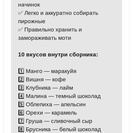
начинок
✅ Легко и аккуратно собирать
пирожные
✅ Правильно хранить и
замораживать моти
10 вкусов внутри сборника:
1️⃣ Манго — маракуйя
2️⃣ Вишня — кофе
3️⃣ Клубника — лайм
4️⃣ Малина — темный шоколад
5️⃣ Облепиха — апельсин
6️⃣ Орехи — карамель
7️⃣ Груша — сливочный сыр
8️⃣ Брусника — белый шоколад