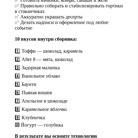
✅ Готовить начинки, конфи, ганаши и желе
✅ Правильно собирать и стабилизировать тортики
в стаканчиках
✅ Аккуратно украшать десерты
✅ Делать надписи и оформление под любое
событие
10 вкусов внутри сборника:
1️⃣ Тоффи — шоколад, карамель
2️⃣ After 8 — мята, шоколад
3️⃣ Задорная малинка
4️⃣ Ванильное облако
5️⃣ Баунти
6️⃣ Пьяная вишня
7️⃣ Апельсин в шоколаде
8️⃣ Карамельное яблочко
9️⃣ Клубничка
🔟 Йогурт — голубика
В результате вы освоите технологию