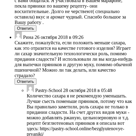
с вами общаться. Я участвовала в Вашем марафоне,
пекла пряники по вашему рецепту- они
восхитительные. Долго не черствеют( специально
оставила) вкус и аромат чудный. Спасибо большое за
Вашу работу .
Ответить
Рина
26 октября 2018 в 09:26
Скажите, пожалуйста, если положить меньше сахара,
как это отразится на качестве готового изделия? Играет
ли сахар значительную технологически роль, помимо
придания сладости? И использовали ли вы когда-нибудь
для выпечки пряников и другую муку, помимо обычной
пшеничной? Можно ли так делать, или качество
страдало?
Ответить
Pastry-School
28 октября 2018 в 05:48
Количество сахара я не рекомендую уменьшать.
Лучше съесть поменьше пряников, потому что как
Вы правильно заметили, роль сахара не только в
придании сладости. На счет других видов муки -
можно добавлять ржаную, цельнозерновую и т.д.
рецепт безглютеновых пряников я описала вот
здесь: https://pastry-school.online/bezglyutenovye-
pryaniki/