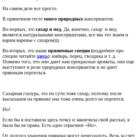
На самом деле все просто.
В пряничном тесте
много природных
консервантов.
Во-первых, это
сахар и мед
. Да, конечно, сахар и мед
являются натуральными консервантами, все мы это знаем и
варим варенье с сахаром))).
Во-вторых, это наши
пряничные специи (
подробнее про
специи читайте
з
д
есь
): имбирь, перец, гвоздика и т. д.
Помимо того, что они дают нам прекрасные ароматы, они еще
выступают в роли природных консервантов и не дают
пряникам портиться.
Сахарная глазурь, это по сути тоже сахар, поэтому после
высыхания на прянике она тоже очень долго не портится.
Но!
Если бы я поставила здесь точку и закончила свой рассказ, я
была бы не права. Есть одно серьезное «Но».
От долгого хранения пряники могут пересохнуть. Ведь за счет