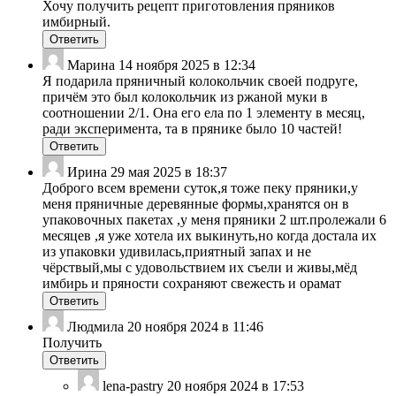
Хочу получить рецепт приготовления пряников
имбирный.
Ответить
Марина
14 ноября 2025 в 12:34
Я подарила пряничный колокольчик своей подруге,
причём это был колокольчик из ржаной муки в
соотношении 2/1. Она его ела по 1 элементу в месяц,
ради эксперимента, та в прянике было 10 частей!
Ответить
Ирина
29 мая 2025 в 18:37
Доброго всем времени суток,я тоже пеку пряники,у
меня пряничные деревянные формы,хранятся он в
упаковочных пакетах ,у меня пряники 2 шт.пролежали 6
месяцев ,я уже хотела их выкинуть,но когда достала их
из упаковки удивилась,приятный запах и не
чёрствый,мы с удовольствием их съели и живы,мёд
имбирь и пряности сохраняют свежесть и орамат
Ответить
Людмила
20 ноября 2024 в 11:46
Получить
Ответить
lena-pastry
20 ноября 2024 в 17:53