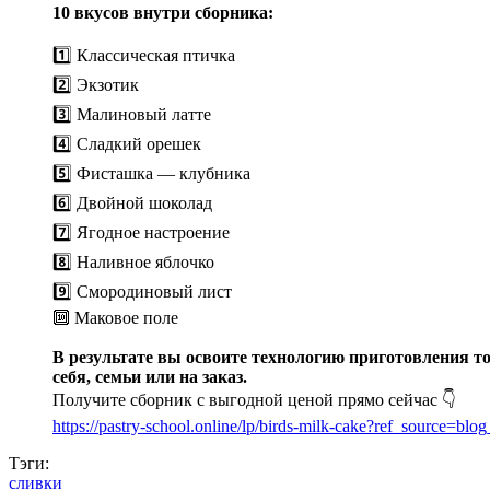
10 вкусов внутри сборника:
1️⃣ Классическая птичка
2️⃣ Экзотик
3️⃣ Малиновый латте
4️⃣ Сладкий орешек
5️⃣ Фисташка — клубника
6️⃣ Двойной шоколад
7️⃣ Ягодное настроение
8️⃣ Наливное яблочко
9️⃣ Смородиновый лист
🔟 Маковое поле
В результате вы освоите технологию приготовления т
себя, семьи или на заказ.
Получите сборник с выгодной ценой прямо сейчас 👇
https://pastry-school.online/lp/birds-milk-cake?ref_source=blo
Тэги:
сливки