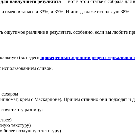
 для наилучшего результата
— вот в этой статье я собрала для
 а имею в запасе и 33%, и 35%. И иногда даже использую 38%.
ь ощутимое различие в результате, особенно, если вы любите пр
ркальную (вот здесь
проверенный хороший рецепт зеркальной г
с использованием сливок.
 сахаром
Дипломат, крем с Маскарпоне). Причем отлично они подходят и д
ствуете эту разницу:
стрее)
тную текстуру)
м более воздушную текстуру).