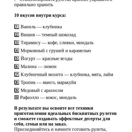
правильно хранить
10 вкусов внутри курса:
1️⃣ Ваниль — клубника
2️⃣ Вишня — темный шоколад
3️⃣ Тирамису — кофе, сливки, миндаль
4️⃣ Морковный с грушей и карамелью
5️⃣ Йогурт — красные ягоды
6️⃣ Малина — лимон
7️⃣ Клубничный мохито — клубника, мята, лайм
8️⃣ Тропик — манго, маракуйя
9️⃣ Медовый с арахисом
🔟 Рафаэлло — кокос, миндаль
В результате вы освоите все техники
приготовления идеальных бисквитных рулетов
и сможете создавать эффектные десерты для
себя, семьи или на заказ.
Присоединяйтесь и начните готовить рулеты,