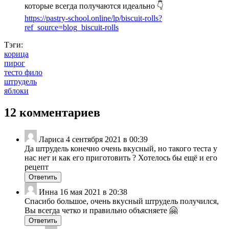
которые всегда получаются идеально 👇
https://pastry-school.online/lp/biscuit-rolls?
ref_source=blog_biscuit-rolls
Тэги:
корица
пирог
тесто фило
штрудель
яблоки
12 комментариев
Лариса
4 сентября 2021 в 00:39
Да штрудель конечно очень вкусный, но такого теста у
нас нет и как его приготовить ? Хотелось бы ещё и его
рецепт
Ответить
Инна
16 мая 2021 в 20:38
Спасибо большое, очень вкусный штрудель получился,
Вы всегда четко и правильно объясняете 🤗
Ответить