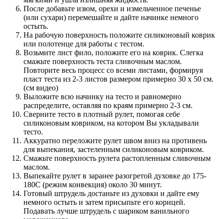
После добавьте изюм, орехи и измельченное печенье
(или сухари) перемешайте и дайте начинке немного
остыть.
На рабочую поверхность положите силиконовый коврик
или полотенце для работы с тестом.
Возьмите лист фило, положите его на коврик. Слегка
смажьте поверхность теста сливочным маслом.
Повторите весь процесс со всеми листами, формируя
пласт теста из 2-3 листов размером примерно 30 х 50 см.
(см видео)
Выложите всю начинку на тесто и равномерно
распределите, оставляя по краям примерно 2-3 см.
Сверните тесто в плотный рулет, помогая себе
силиконовым ковриком, на котором Вы укладывали
тесто.
Аккуратно переложите рулет швом вниз на противень
для выпекания, застеленным силиконовым ковриком.
Смажьте поверхность рулета растопленным сливочным
маслом.
Выпекайте рулет в заранее разогретой духовке до 175-
180С (режим конвекция) около 30 минут.
Готовый штрудель достаньте из духовки и дайте ему
немного остыть и затем присыпьте его корицей.
Подавать лучше штрудель с шариком ванильного