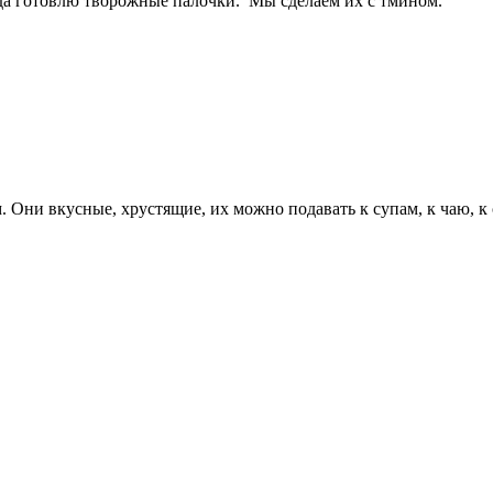
гда готовлю творожные палочки. Мы сделаем их с тмином.
 Они вкусные, хрустящие, их можно подавать к супам, к чаю, к 