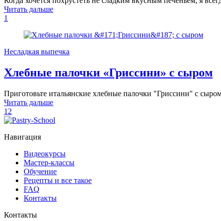
Когда хочется похрустеть не сладким вкусным печеньем, я все
Читать дальше
1
Несладкая выпечка
Хлебные палочки «Гриссини» с сыром
Приготовьте итальянские хлебные палочки "Гриссини" с сыром.
Читать дальше
12
Навигация
Видеокурсы
Мастер-классы
Обучение
Рецепты и все такое
FAQ
Контакты
Контакты