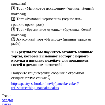
шоколад)
7️⃣ Торт «Малиновое искушение» (малина–тёмный
шоколад)
8️⃣ Торт «Ромовый чернослив» (чернослив–
грецкие орехи–ром)
9️⃣ Торт «Брусничное лукошко» (брусника–белый
шоколад)
🔟 Закусочный торт «Изумруд» (шпинат–красная
рыба)
✨
В результате вы научитесь готовить блинные
торты, которые вызывают восторг с первого
кусочка и идеально подойдут для праздников,
гостей и домашних чаепитий!
Получите кондитерский сборник с огромной
скидкой прямо сейчас 👇
https://pastry-school.online/lp/pancake-cakes?
ref_source=blog_pancake-cakes
Тэги:
оладьи
тыква