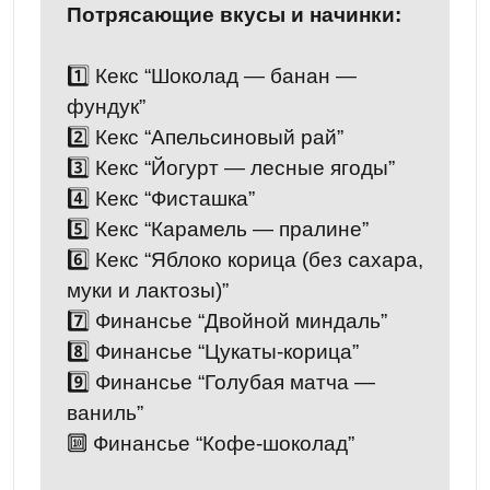
Потрясающие вкусы и начинки:
1️⃣ Кекс “Шоколад — банан —
фундук”
2️⃣ Кекс “Апельсиновый рай”
3️⃣ Кекс “Йогурт — лесные ягоды”
4️⃣ Кекс “Фисташка”
5️⃣ Кекс “Карамель — пралине”
6️⃣ Кекс “Яблоко корица (без сахара,
муки и лактозы)”
7️⃣ Финансье “Двойной миндаль”
8️⃣ Финансье “Цукаты-корица”
9️⃣ Финансье “Голубая матча —
ваниль”
🔟 Финансье “Кофе-шоколад”