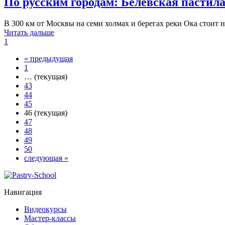
По русским городам: Белёвская пастил
В 300 км от Москвы на семи холмах и берегах реки Ока стоит
Читать дальше
1
«
предыдущая
1
…
(текущая)
43
44
45
46
(текущая)
47
48
49
50
следующая
»
Навигация
Видеокурсы
Мастер-классы