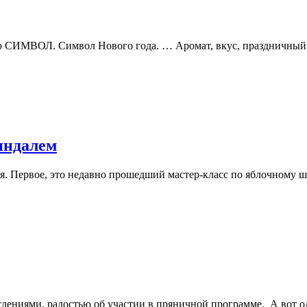
Это СИМВОЛ. Символ Нового года. … Аромат, вкус, праздничны
индалем
ия. Первое, это недавно прошедший мастер-класс по яблочному 
тлениями, радостью об участии в пряничной программе. А вот 