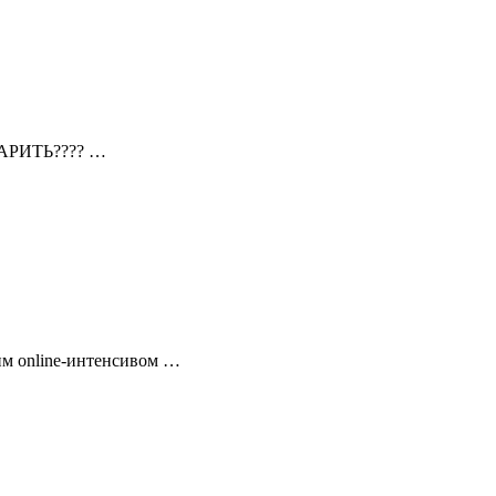
 ДАРИТЬ???? …
им online-интенсивом …