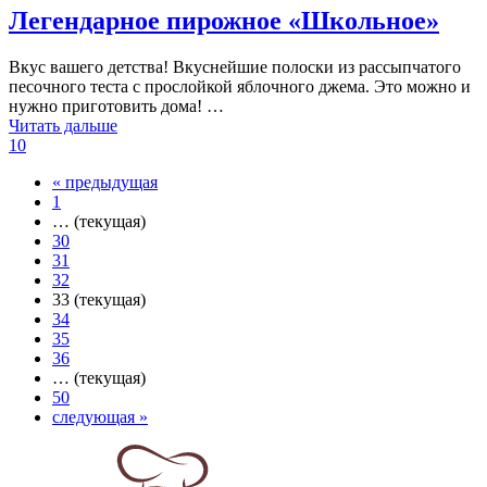
Легендарное пирожное «Школьное»
Вкус вашего детства! Вкуснейшие полоски из рассыпчатого
песочного теста с прослойкой яблочного джема. Это можно и
нужно приготовить дома! …
Читать дальше
10
«
предыдущая
1
…
(текущая)
30
31
32
33
(текущая)
34
35
36
…
(текущая)
50
следующая
»