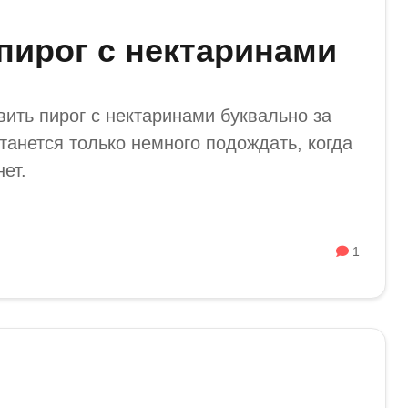
пирог с нектаринами
вить пирог с нектаринами буквально за
танется только немного подождать, когда
нет.
1