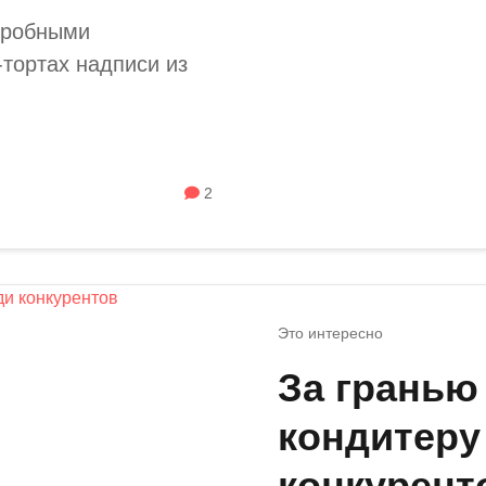
одробными
-тортах надписи из
2
Это интересно
За гранью
кондитеру
конкурент